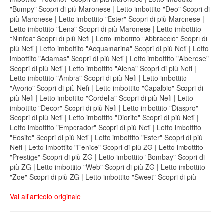
"Bumpy" Scopri di più Maronese | Letto imbottito "Deo" Scopri di
più Maronese | Letto imbottito "Ester" Scopri di più Maronese |
Letto imbottito "Lena" Scopri di più Maronese | Letto imbottito
"Ninfea" Scopri di più Nefi | Letto imbottito "Abbraccio" Scopri di
più Nefi | Letto imbottito "Acquamarina" Scopri di più Nefi | Letto
imbottito "Adamas" Scopri di più Nefi | Letto imbottito "Alberese"
Scopri di più Nefi | Letto imbottito "Alena" Scopri di più Nefi |
Letto imbottito "Ambra" Scopri di più Nefi | Letto imbottito
"Avorio" Scopri di più Nefi | Letto imbottito "Capalbio" Scopri di
più Nefi | Letto imbottito "Cordelia" Scopri di più Nefi | Letto
imbottito "Decor" Scopri di più Nefi | Letto imbottito "Diaspro"
Scopri di più Nefi | Letto imbottito "Diorite" Scopri di più Nefi |
Letto imbottito "Emperador" Scopri di più Nefi | Letto imbottito
"Eosite" Scopri di più Nefi | Letto imbottito "Ester" Scopri di più
Nefi | Letto imbottito "Fenice" Scopri di più ZG | Letto imbottito
"Prestige" Scopri di più ZG | Letto imbottito "Bombay" Scopri di
più ZG | Letto imbottito "Web" Scopri di più ZG | Letto imbottito
"Zoe" Scopri di più ZG | Letto imbottito "Sweet" Scopri di più
Vai all'articolo originale