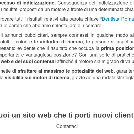
cesso di indicizzazione.
Conseguenza dell'indicizzazione di 
ti i risultati proposti da un motore a fronte di una determinata chia
re tutti i risultati relativi alla parola chiave “
Dentista Roma
 alle parole che abbiamo chiesto loro di ricercare.
li annunci pubblicitari, sempre connessi in qualche modo all
oluti i motori e le
abitudini di ricerca
, le persone si aspettan
ettanto evidente che il risultato che occupa la
prima posizion
importante e vantaggiosa posizione? Con una serie di pratic
o web e dei suoi contenuti
affinché il motore sia in grado di valu
rmette di
sfruttare al massimo le potezialità del web
, garante
 la
visibilità sui motori di ricerca,
grazie ad una rodata strategi
uoi un sito web che ti porti nuovi client
Contattaci