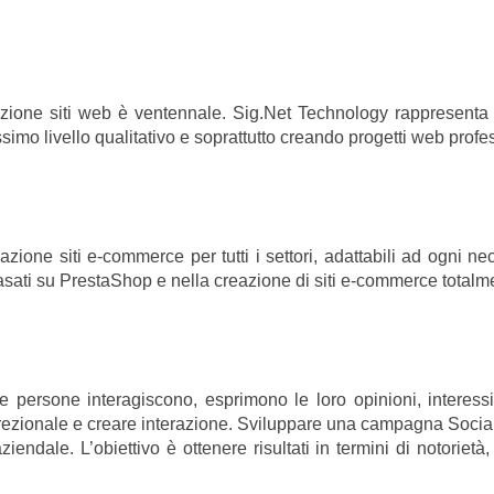
azione siti web è ventennale. Sig.Net Technology rappresent
imo livello qualitativo e soprattutto creando progetti web profe
azione siti e-commerce per tutti i settori, adattabili ad ogni 
e basati su PrestaShop e nella creazione di siti e-commerce tota
 persone interagiscono, esprimono le loro opinioni, interessi
ezionale e creare interazione. Sviluppare una campagna Social si
endale. L’obiettivo è ottenere risultati in termini di notoriet