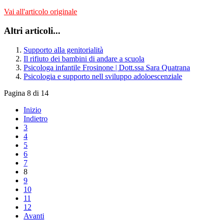
Vai all'articolo originale
Altri articoli...
Supporto alla genitorialità
Il rifiuto dei bambini di andare a scuola
Psicologa infantile Frosinone | Dott.ssa Sara Quatrana
Psicologia e supporto nell sviluppo adoloescenziale
Pagina 8 di 14
Inizio
Indietro
3
4
5
6
7
8
9
10
11
12
Avanti