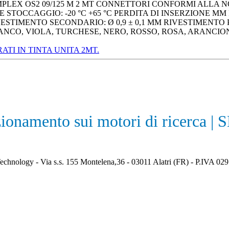
PLEX OS2 09/125 Μ 2 MT CONNETTORI CONFORMI ALLA NOR
STOCCAGGIO: -20 °C +65 °C PERDITA DI INSERZIONE MM P
STIMENTO SECONDARIO: Ø 0,9 ± 0,1 MM RIVESTIMENTO PRI
NCO, VIOLA, TURCHESE, NERO, ROSSO, ROSA, ARANCIONE
TI IN TINTA UNITA 2MT.
zionamento sui motori di ricerca | 
echnology - Via s.s. 155 Montelena,36 - 03011 Alatri (FR) - P.IVA 0