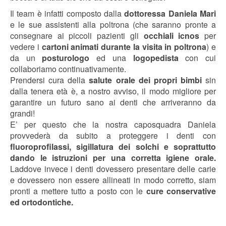
Il team è infatti composto dalla
dottoressa Daniela Mari
e le sue assistenti alla poltrona (che saranno pronte a
consegnare ai piccoli pazienti gli
occhiali icnos
per
vedere i
cartoni animati durante la visita in poltrona
) e
da un
posturologo
ed una
logopedista
con cui
collaboriamo continuativamente.
Prendersi cura della
salute orale dei propri bimbi
sin
dalla tenera età è, a nostro avviso, il modo migliore per
garantire un futuro sano ai denti che arriveranno da
grandi!
E’ per questo che la nostra caposquadra Daniela
provvederà da subito a proteggere i denti con
fluoroprofilassi, sigillatura dei solchi e soprattutto
dando le istruzioni per una corretta igiene orale.
Laddove invece i denti dovessero presentare delle carie
e dovessero non essere allineati in modo corretto, siam
pronti a mettere tutto a posto con le
cure conservative
ed ortodontiche.