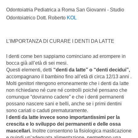
Odontoiatria Pediatrica a Roma San Giovanni - Studio
Odontoiatrico Dott. Roberto
KOL
L’IMPORTANZA DI CURARE I DENTI DA LATTE
I denti come ben sappiamo cominciano ad erompere in
bocca già all’età di sei mesi.
Questi elementi, detti
“denti da latte” o “denti decidui”,
accompagnano il bambino fino all’età di circa 12/13 anni .
Molti genitori ritengono erroneamente che i denti da latte
non richiedano né cure né controlli poiché pensano che
comunque “dovranno cadere” e che i denti permanenti
possano nascere sani e belli, anche se i primi dentini
sono cariati o caduti prematuramente.
I denti da latte invece sono importantissimi per la
crescita e lo sviluppo dei permanenti e delle ossa
mascellari.
Inoltre consentono la fisiologica masticazione
e quindi un’adeguata alimentazione, permettono una