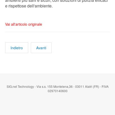
ambienti più sani e sicuri, con soluzioni di pulizia efficaci
e rispettose dell'ambiente.
Vai all'articolo originale
Indietro
Avanti
SIG.net Technology - Via s.s. 155 Montelena,36 - 03011 Alatri (FR) - P.IVA
02970140600